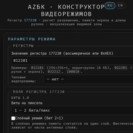
AZБК · КОНСТРУКТОР
RU
EN
ВИДЕОРЕЖИМОВ
Регистр
177230
· расчёт разрешения, памяти экрана и длины
рулона · визуализация видимой зоны
ПАРАМЕТРЫ РЕЖИМА
РЕГИСТРЫ
Значение регистра 177230 (восьмеричное или 0xHEX)
Примеры:
012201
(256×256×4, экран=рулон 16 КБ),
022201
(э
рулон > экрана),
032212
,
100010
.
Типовые
видеорежимы:
ПОЛЯ РЕГИСТРА 177230
БИТЫ 1…0
Биты на пиксель
Слоёный режим (бит 2=1)
В слоёных режимах память считается на один слой. Фактическ
зависит от числа активных слоёв.