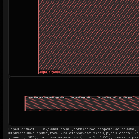
Серая область — видимая зона (логическое разрешение режима).
штрихованные прямоугольники отображают экран/рулон слоёв: кр
(слой 0, 30°), зелёная штриховка (слой 1, 135°), синяя штрих