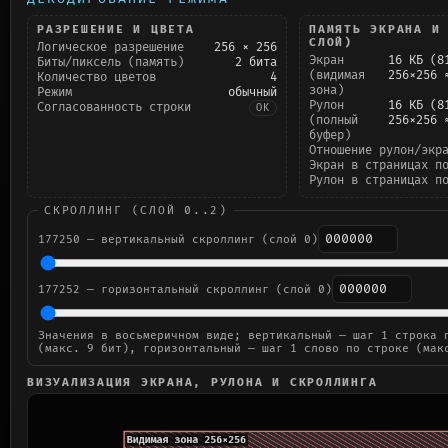
РАЗРЕШЕНИЕ И ЦВЕТА
ПАМЯТЬ ЭКРАНА И
СЛОЙ)
Логическое разрешение
256 × 256
Экран
16 КБ (8
Биты/пиксель (память)
2 бита
(видимая
256×256 
Количество цветов
4
зона)
Режим
обычный
Рулон
16 КБ (8
Согласованность строки
OK
(полный
256×256 
буфер)
Отношение рулон/экр
Экран в страницах п
Рулон в страницах п
СКРОЛЛИНГ (СЛОЙ 0..2)
177250 — вертикальный скроллинг (слой 0)
177252 — горизонтальный скроллинг (слой 0)
Значения в восьмеричном виде; вертикальный — шаг 1 строка 
(макс. 9 бит), горизонтальный — шаг 1 слово по строке (мак
ВИЗУАЛИЗАЦИЯ ЭКРАНА, РУЛОНА И СКРОЛЛИНГА